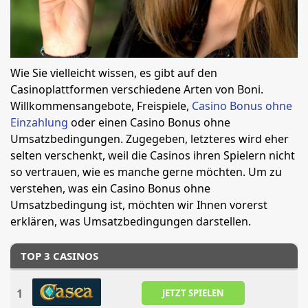
Wie Sie vielleicht wissen, es gibt auf den
Casinoplattformen verschiedene Arten von Boni.
Willkommensangebote, Freispiele,
Casino Bonus ohne
Einzahlung
oder einen Casino Bonus ohne
Umsatzbedingungen. Zugegeben, letzteres wird eher
selten verschenkt, weil die Casinos ihren Spielern nicht
so vertrauen, wie es manche gerne möchten. Um zu
verstehen, was ein Casino Bonus ohne
Umsatzbedingung ist, möchten wir Ihnen vorerst
erklären, was Umsatzbedingungen darstellen.
TOP 3 CASINOS
1
JETZT SPIELEN