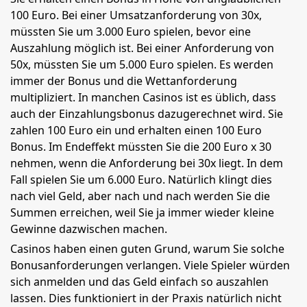
100 Euro. Bei einer Umsatzanforderung von 30x,
müssten Sie um 3.000 Euro spielen, bevor eine
Auszahlung möglich ist. Bei einer Anforderung von
50x, müssten Sie um 5.000 Euro spielen. Es werden
immer der Bonus und die Wettanforderung
multipliziert. In manchen Casinos ist es üblich, dass
auch der Einzahlungsbonus dazugerechnet wird. Sie
zahlen 100 Euro ein und erhalten einen 100 Euro
Bonus. Im Endeffekt müssten Sie die 200 Euro x 30
nehmen, wenn die Anforderung bei 30x liegt. In dem
Fall spielen Sie um 6.000 Euro. Natürlich klingt dies
nach viel Geld, aber nach und nach werden Sie die
Summen erreichen, weil Sie ja immer wieder kleine
Gewinne dazwischen machen.
Casinos haben einen guten Grund, warum Sie solche
Bonusanforderungen verlangen. Viele Spieler würden
sich anmelden und das Geld einfach so auszahlen
lassen. Dies funktioniert in der Praxis natürlich nicht