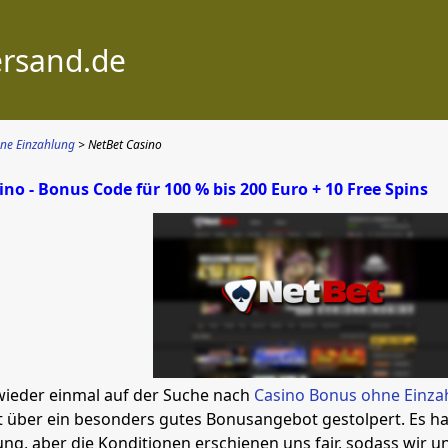
ersand.de
ne Einzahlung
NetBet Casino
no - Bonus Code für 100 % bis 200 Euro + 10 Free Spins
wieder einmal auf der Suche nach
Casino Bonus ohne Einza
 über ein besonders gutes Bonusangebot gestolpert. Es h
ung, aber die Konditionen erschienen uns fair, sodass wir 