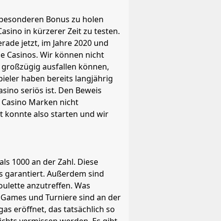
n besonderen Bonus zu holen
asino in kürzerer Zeit zu testen.
erade jetzt, im Jahre 2020 und
ne Casinos. Wir können nicht
 großzügig ausfallen können,
Spieler haben bereits langjährig
sino seriös ist. Den Beweis
n Casino Marken nicht
t konnte also starten und wir
als 1000 an der Zahl. Diese
ns garantiert. Außerdem sind
oulette anzutreffen. Was
h Games und Turniere sind an der
as eröffnet, das tatsächlich so